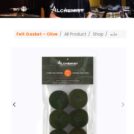
en
خانه
Shop
All Product
Felt Gasket – Olive